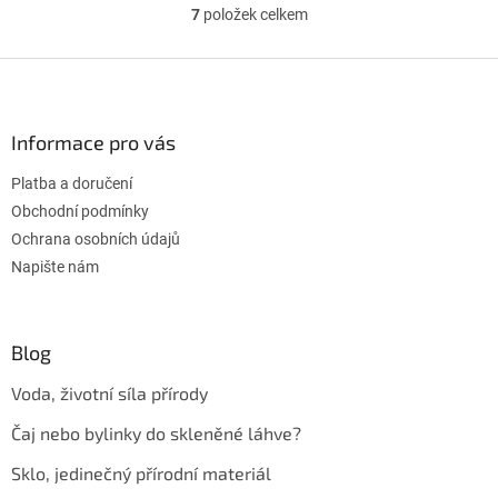
7
položek celkem
O
v
l
Z
á
á
d
p
a
a
Informace pro vás
c
t
í
Platba a doručení
í
p
r
Obchodní podmínky
v
Ochrana osobních údajů
k
Napište nám
y
v
ý
p
Blog
i
s
Voda, životní síla přírody
u
Čaj nebo bylinky do skleněné láhve?
Sklo, jedinečný přírodní materiál