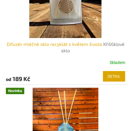
Difuzér mléčné sklo recyklát s květem života
Křišťálové
sklo
Skladem
DETAIL
189 Kč
od
Novinka