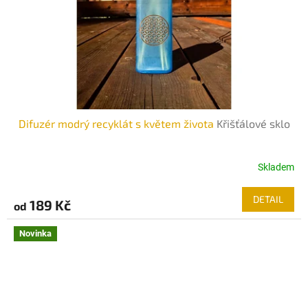
Difuzér modrý recyklát s květem života
Křišťálové sklo
Skladem
DETAIL
189 Kč
od
Novinka