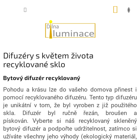
Přejít
NÁKUP
na
obsah
KOŠÍK
Difuzéry s květem života
recyklované sklo
Bytový difuzér recyklovaný
Pohodu a krásu lze do vašeho domova přinest i
pomocí recyklovaného difuzéru. Tento typ difuzéru
je unikátní v tom, že byl vyroben z již použitého
skla. Difuzér byl ručně řezán, broušen a
pískován. Vyberte si náš recyklovaný skleněný
bytový difuzér a podpořte udržitelnost, zatímco si
užíváte všechny jeho výhody (ekologický materiál,