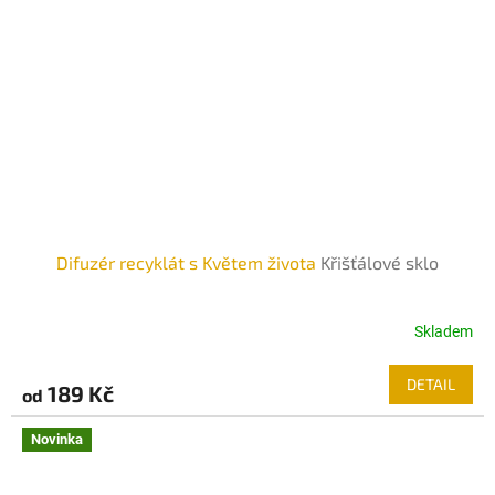
Difuzér recyklát s Květem života
Křišťálové sklo
Skladem
DETAIL
189 Kč
od
Novinka