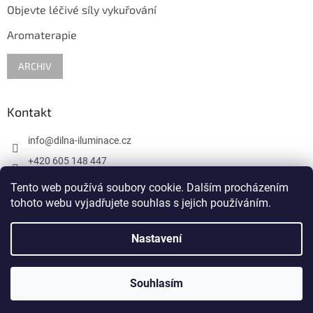
Objevte léčivé síly vykuřování
Aromaterapie
ARCHIV
Kontakt
info
@
dilna-iluminace.cz
+420 605 148 447
krasa.skla
Tento web používá soubory cookie. Dalším procházením
tohoto webu vyjadřujete souhlas s jejich používáním.
Nastavení
Vytvořil Shoptet
Souhlasím
Copyright 2026
Dilna iluminace
. Všechna práva vyhrazena.