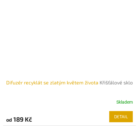
Difuzér recyklát se zlatým květem života
Křišťálové sklo
Skladem
DETAIL
189 Kč
od