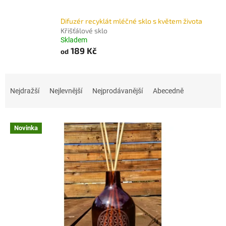
Difuzér recyklát mléčné sklo s květem života
Křišťálové sklo
Skladem
189 Kč
od
Ř
a
Nejdražší
Nejlevnější
Nejprodávanější
Abecedně
z
e
V
n
Novinka
ý
í
p
p
i
r
s
o
p
d
r
u
o
k
d
t
u
ů