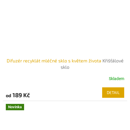
Difuzér recyklát mléčné sklo s květem života
Křišťálové
sklo
Skladem
DETAIL
189 Kč
od
Novinka