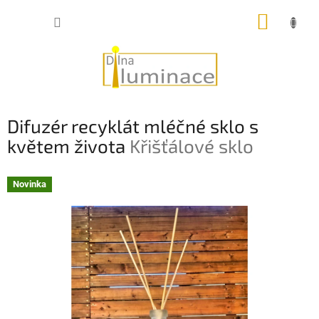
Přejít
NÁKUP
na
obsah
KOŠÍK
Difuzér recyklát mléčné sklo s
květem života
Křišťálové sklo
Novinka