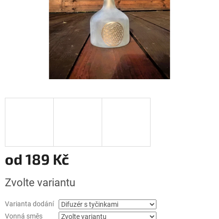
od
189 Kč
Měrná
Zvolte variantu
cena:
Varianta dodání
Vonná směs