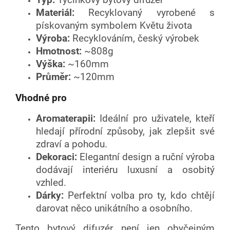
Materiál:
Recyklovaný vyrobené s
pískovaným symbolem Květu života
Výroba:
Recyklováním, český výrobek
Hmotnost:
~808g
Výška:
~160mm
Průměr:
~120mm
Vhodné pro
Aromaterapii:
Ideální pro uživatele, kteří
hledají přírodní způsoby, jak zlepšit své
zdraví a pohodu.
Dekoraci:
Elegantní design a ruční výroba
dodávají interiéru luxusní a osobitý
vzhled.
Dárky:
Perfektní volba pro ty, kdo chtějí
darovat něco unikátního a osobního.
Tento bytový difuzér není jen obyčejným