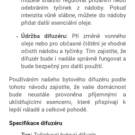
můžete snadno regulovat přidáním nebo
odebráním tyčinek z nádoby. Pokud
intenzita vůně slábne, můžete do nádoby
přidat další esenciální oleje.
Údržba difuzéru:
Při změně vonného
oleje nebo pro občasné čištění je vhodné
očistit nádobu a tyčinky. Tím zajistíte, že
difuzér bude i nadále správně fungovat a
bude bezpečný pro další použití.
Používáním našeho bytového difuzéru podle
tohoto návodu zajistíte, že vaše domácnost
bude neustále provoněna příjemnými a
uklidňujícími esencemi, které přispívají k
lepší náladě a celkové pohodě.
Specifikace difuzéru
Typ:
Tyčinkový bytový difuzér