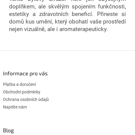
doplňkem, ale skvělým spojením funkčnosti,
estetiky a zdravotních beneficí. Přineste si
domů kus umění, který obohatí vaše prostředí
nejen vizuálně, ale i aromaterapeuticky.
Z
á
p
a
Informace pro vás
t
Platba a doručení
í
Obchodní podmínky
Ochrana osobních údajů
Napište nám
Blog