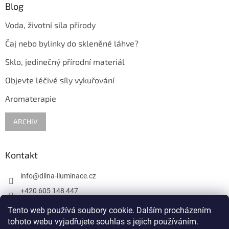
p
Blog
i
s
Voda, životní síla přírody
u
Čaj nebo bylinky do skleněné láhve?
Sklo, jedinečný přírodní materiál
Objevte léčivé síly vykuřování
Aromaterapie
ARCHIV
Kontakt
info
@
dilna-iluminace.cz
+420 605 148 447
krasa.skla
Tento web používá soubory cookie. Dalším procházením
tohoto webu vyjadřujete souhlas s jejich používáním.