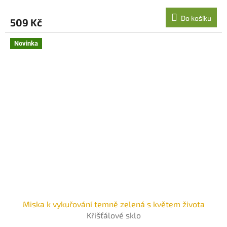
Do košíku
509 Kč
Novinka
Miska k vykuřování temně zelená s květem života
Křišťálové sklo