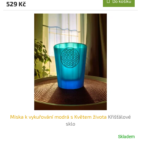
Do košíku
529 Kč
Miska k vykuřování modrá s Květem života
Křišťálové
sklo
Skladem