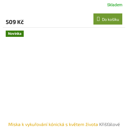
Skladem
Do košíku
509 Kč
Novinka
Miska k vykuřování kónická s květem života
Křišťálové