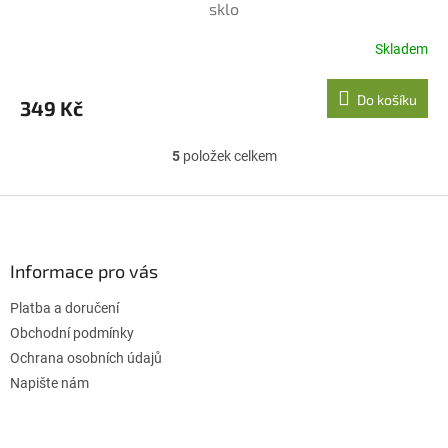
sklo
Skladem
Do košíku
349 Kč
5
položek celkem
O
v
l
Z
á
á
d
p
a
a
Informace pro vás
c
t
í
Platba a doručení
í
p
r
Obchodní podmínky
v
Ochrana osobních údajů
k
Napište nám
y
v
ý