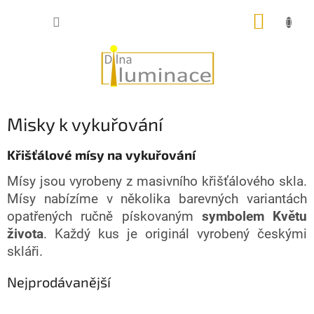
Přejít
NÁKUP
na
obsah
KOŠÍK
Misky k vykuřování
Křišťálové mísy na vykuřování
Mísy jsou vyrobeny z masivního křišťálového skla.
Mísy nabízíme v několika barevných variantách
opatřených ručně pískovaným
symbolem Květu
života
. Každý kus je originál vyrobený českými
skláři.
Nejprodávanější