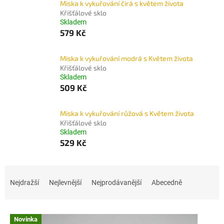
Miska k vykuřování čirá s květem života
Křišťálové sklo
Skladem
579 Kč
Miska k vykuřování modrá s Květem života
Křišťálové sklo
Skladem
509 Kč
Miska k vykuřování růžová s Květem života
Křišťálové sklo
Skladem
529 Kč
Ř
a
Nejdražší
Nejlevnější
Nejprodávanější
Abecedně
z
e
V
n
Novinka