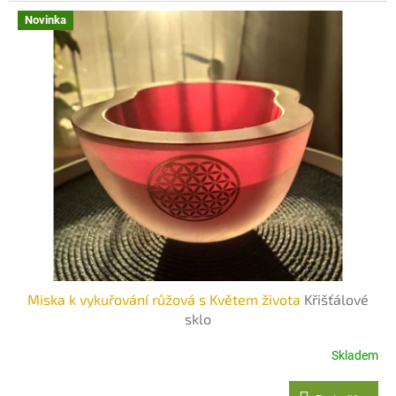
Novinka
Miska k vykuřování růžová s Květem života
Křišťálové
sklo
Skladem