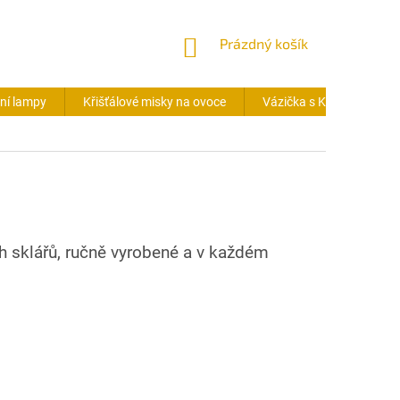
NÁKUPNÍ
Prázdný košík
KOŠÍK
lní lampy
Křišťálové misky na ovoce
Vázička s Květem života
ch sklářů, ručně vyrobené a v každém