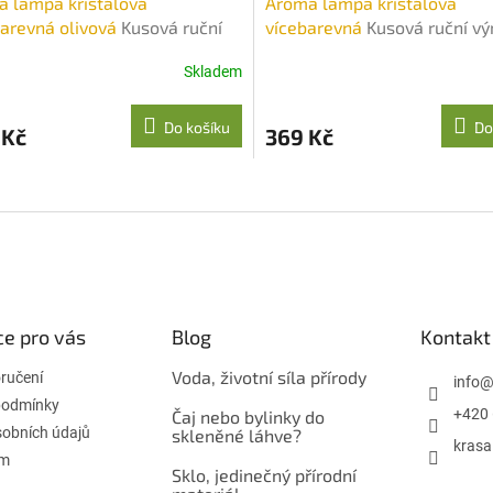
 lampa křišťálová
Aroma lampa křišťálová
arevná olivová
Kusová ruční
vícebarevná
Kusová ruční vý
ba foukáním
foukáním
Skladem
Do košíku
Do
 Kč
369 Kč
O
v
l
á
d
a
c
í
e pro vás
Blog
Kontakt
p
r
Voda, životní síla přírody
oručení
info
v
podmínky
+420 
k
Čaj nebo bylinky do
obních údajů
skleněné láhve?
y
krasa
v
ám
Sklo, jedinečný přírodní
ý