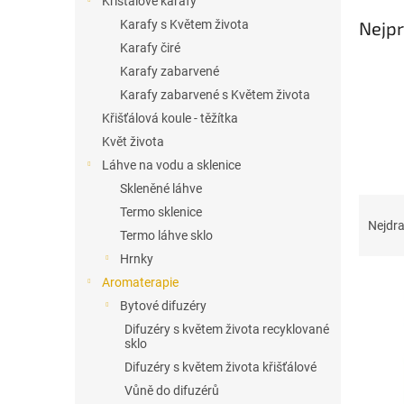
Křišťálové karafy
l
Karafy s Květem života
Nejpr
Karafy čiré
Karafy zabarvené
Karafy zabarvené s Květem života
Křišťálová koule - těžítka
Květ života
Láhve na vodu a sklenice
Skleněné láhve
Ř
Termo sklenice
a
Nejdra
Termo láhve sklo
z
Hrnky
e
V
n
Aromaterapie
ý
í
Bytové difuzéry
p
p
Difuzéry s květem života recyklované
i
r
sklo
s
o
Difuzéry s květem života křišťálové
p
d
Vůně do difuzérů
r
u