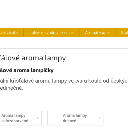
vět života
Láhve na vodu a sklenice
Aromaterapie
Sto
šťálové aroma lampy
álové aroma lampičky
nální křišťálové aroma lampy ve tvaru koule od český
jedinečné.
Aroma lampy
Aroma lampy
celozabarvené
duhové