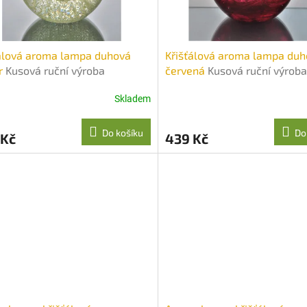
álová aroma lampa duhová
Křišťálová aroma lampa du
r
Kusová ruční výroba
červená
Kusová ruční výroba
áním
foukáním
Skladem
Do košíku
Do
 Kč
439 Kč