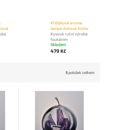
a
Křišťálová aroma
alová
lampa duhová fosfor
roba
Kusová ruční výroba
foukáním
Skladem
479 Kč
5
položek celkem