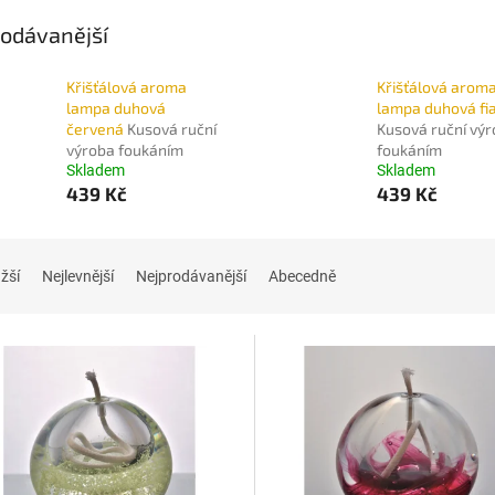
odávanější
Křišťálová aroma
Křišťálová arom
lampa duhová
lampa duhová fi
červená
Kusová ruční
Kusová ruční vý
výroba foukáním
foukáním
Skladem
Skladem
439 Kč
439 Kč
žší
Nejlevnější
Nejprodávanější
Abecedně