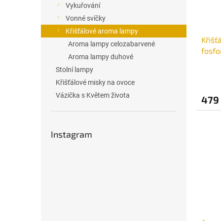
Vykuřování
o
k
d
Vonné svíčky
t
u
ů
Křišťálové aroma lampy
Křišť
k
Aroma lampy celozabarvené
fosfo
t
Aroma lampy duhové
fouk
ů
Stolní lampy
Křišťálové misky na ovoce
Vázička s Květem života
479
Instagram