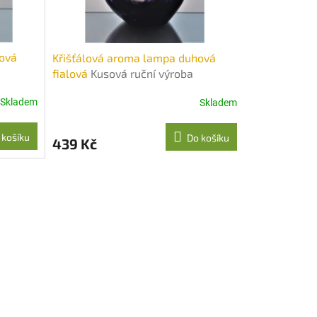
hová
Křišťálová aroma lampa duhová
fialová
Kusová ruční výroba
foukáním
Skladem
Skladem
 košíku
Do košíku
439 Kč