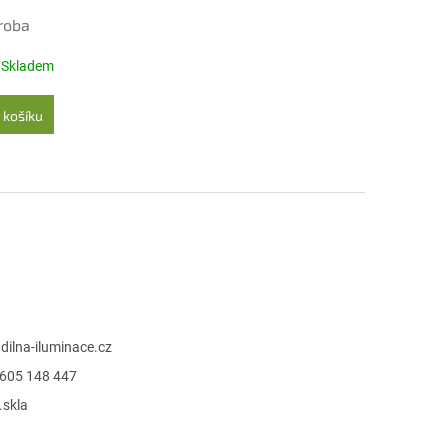
roba
Skladem
 košíku
@
dilna-iluminace.cz
605 148 447
.skla