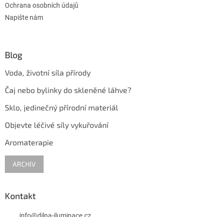
v
Ochrana osobních údajů
k
Napište nám
y
v
ý
p
Blog
i
s
Voda, životní síla přírody
u
Čaj nebo bylinky do skleněné láhve?
Sklo, jedinečný přírodní materiál
Objevte léčivé síly vykuřování
Aromaterapie
ARCHIV
Kontakt
info
@
dilna-iluminace.cz