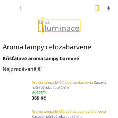
Přejít
NÁKUP
na
obsah
KOŠÍK
Aroma lampy celozabarvené
Křišťálové aroma lampy barevné
Nejprodávanější
Aroma lampa křišťálová vícebarevná
Kusová
ruční výroba foukáním
Skladem
369 Kč
Aroma lampa křišťálová celobarevná olivová
Kusová ruční výroba foukáním