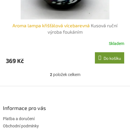
Aroma lampa křišťálová vícebarevná
Kusová ruční
výroba foukáním
Skladem
Do košíku
369 Kč
2
položek celkem
O
v
l
Z
á
á
d
p
a
a
Informace pro vás
c
t
í
Platba a doručení
í
p
r
Obchodní podmínky