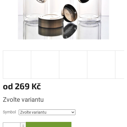
od
269 Kč
Měrná
Zvolte variantu
cena:
Symbol