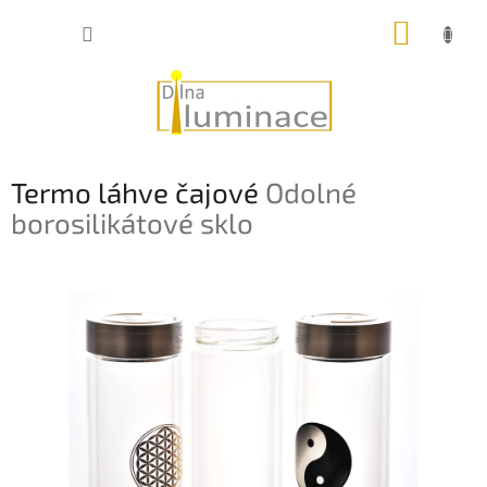
Přejít
NÁKUP
na
obsah
KOŠÍK
Termo láhve čajové
Odolné
borosilikátové sklo