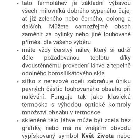
tato termoláhev je základní výbavou
všech milovníků dobrého sypaného čaje,
ať již zeleného nebo černého, oolong a
dalších. Můžete samozřejmě obsah
zaměnit za bylinky nebo jiné louhované
příměsi dle vašeho výběru
máte vždy čerstvý nálev, který si udrží
déle požadovanou teplotu díky
dvoustěnnému provedení láhve z tepelně
odolného borosilikátového skla
sítko z nerezové oceli zabraňuje úniku
pevných částic louhovaného obsahu při
nalévání. Funguje tak jako klasická
termoska s výhodou optické kontroly
množství obsahu v termosce
skleněné tělo láhve může být zcela bez
grafiky, nebo má na vnějším obvodu
vypískovaný symbol
Květ života
nebo