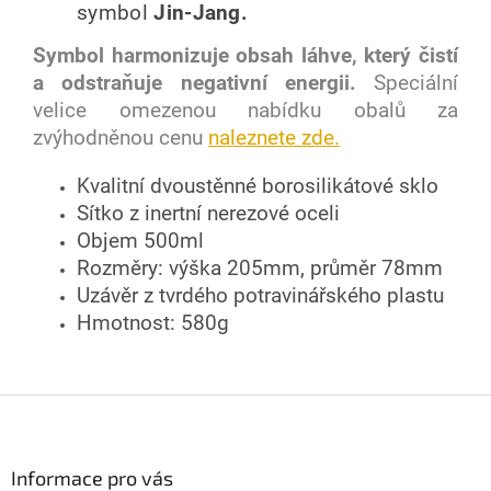
symbol
Jin-Jang.
Symbol harmonizuje obsah láhve, který čistí
a odstraňuje negativní energii.
Speciální
velice omezenou nabídku obalů za
zvýhodněnou cenu
naleznete zde.
Kvalitní dvoustěnné borosilikátové sklo
Sítko z inertní nerezové oceli
Objem 500ml
Rozměry: výška 205mm, průměr 78mm
Uzávěr z tvrdého potravinářského plastu
Hmotnost: 580g
Z
á
p
a
Informace pro vás