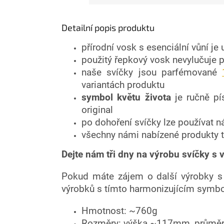
Detailní popis produktu
přírodní vosk s esenciální vůní j
použitý řepkový vosk nevylučuje př
naše svíčky jsou parfémované
variantách produktu
symbol květu života
je ručně pí
original
po dohoření svíčky lze používat n
všechny námi nabízené produkty t
Dejte nám tři dny na výrobu svíčky 
Pokud máte zájem o další výrobky s 
výrobků s tímto harmonizujícím symb
Hmotnost: ~760g
Rozměry: výška ~117mm, prům