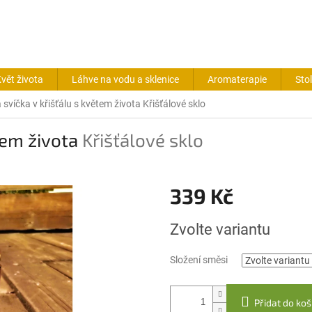
vět života
Láhve na vodu a sklenice
Aromaterapie
Sto
svíčka v křišťálu s květem života
Křišťálové sklo
tem života
Křišťálové sklo
339 Kč
Měrná
Zvolte variantu
cena:
Složení směsi
Přidat do koš