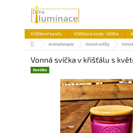
Přejít
na
obsah
Křišťálové karafy
Křišťálová koule - těžítka
K
Domů
Aromaterapie
Vonné svíčky
Vonná 
Vonná svíčka v křišťálu s kvě
Novinka