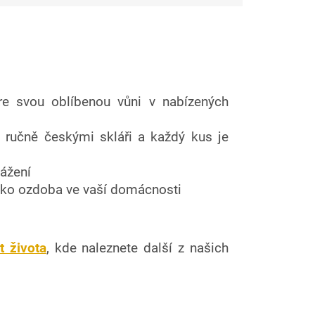
re svou oblíbenou vůni v nabízených
y ručně českými skláři a každý kus je
vážení
jako ozdoba ve vaší domácnosti
t života
, kde naleznete další z našich