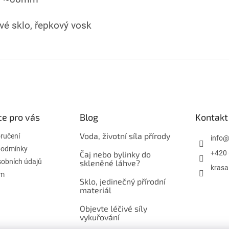
ové sklo, řepkový vosk
e pro vás
Blog
Kontakt
Voda, životní síla přírody
oručení
info
podmínky
+420 
Čaj nebo bylinky do
obních údajů
skleněné láhve?
krasa
ám
Sklo, jedinečný přírodní
materiál
Objevte léčivé síly
vykuřování