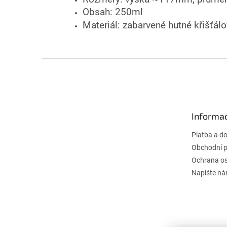
Obsah: 250ml
Materiál: zabarvené hutné křišťál
Z
á
p
a
t
Informac
í
Platba a d
Obchodní 
Ochrana os
Napište n