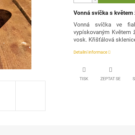
Vonná svíčka s květem 
Vonná svíčka ve fial
vypískovaným Květem ž
vosk. Křišťálová sklenic
Detailní informace
TISK
ZEPTAT SE
S