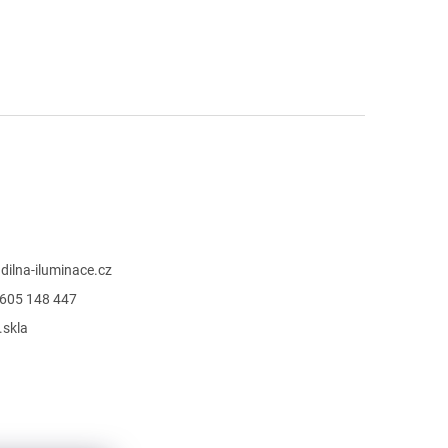
@
dilna-iluminace.cz
605 148 447
.skla