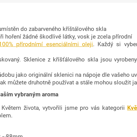
e umístěn do zabarveného kříštálového skla
i hoření žádné škodlivé látky, vosk je zcela přírodní
100% přírodnímí esenciálními oleji
. Každý si vybe
skovaný. Sklenice z kříšťálového skla jsou vyroben
ádobu jako originální sklenici na nápoje dle vašeho u
ak můžete druhotně používat a stále mohou sloužit 
s vaším vybraným aroma
Květem života, vytvořili jsme pro vás kategorii
Kvě
olem.
ěr ~88mm