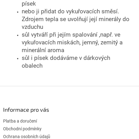
písek
nebo ji přidat do vykuřovacích směsí.
Zdrojem tepla se uvolňují její minerály do
vzduchu
sůl vytváří při jejím spalování ,např. ve
vykuřovacích miskách, jemný, zemitý a
minerální aroma
sůl i písek dodáváme v dárkových
obalech
Z
á
p
a
Informace pro vás
t
Platba a doručení
í
Obchodní podmínky
Ochrana osobních údajů