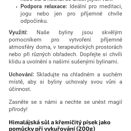
Podpora relaxace:
Ideální pro meditaci,
jogu nebo jen pro příjemné chvíle
odpočinku.
Využití:
Naše byliny jsou skvělým
pomocníkem pro vytvoření příjemné
atmosféry doma, v terapeutických prostorách
nebo při různých obřadech. Dopřejte si chvíli
klidu a uvolnění s našimi sušenými bylinami.
Uchování:
Skladujte na chladném a suchém
místě, aby si byliny uchovaly svou vůni a
účinnost.
Zasněte se s námi a nechte se unést magií
přírody!
Himalájská sůl a křemičitý písek jako
pomůcky při vykuřování (200g)