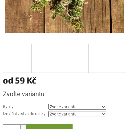
od
59 Kč
Měrná
Zvolte variantu
cena:
Byliny
Izolační vrstva do misky