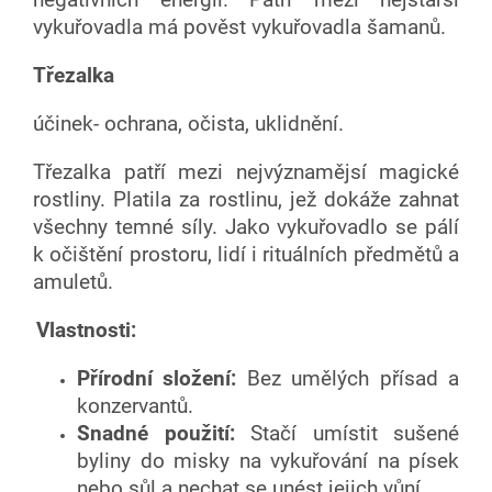
negativních energií. Patří mezi nejstarší
vykuřovadla má pověst vykuřovadla šamanů.
Třezalka
účinek- ochrana, očista, uklidnění.
Třezalka patří mezi nejvýznamějsí magické
rostliny. Platila za rostlinu, jež dokáže zahnat
všechny temné síly. Jako vykuřovadlo se pálí
k očištění prostoru, lidí i rituálních předmětů a
amuletů.
Vlastnosti:
Přírodní složení:
Bez umělých přísad a
konzervantů.
Snadné použití:
Stačí umístit sušené
byliny do misky na vykuřování na písek
nebo sůl a nechat se unést jejich vůní.