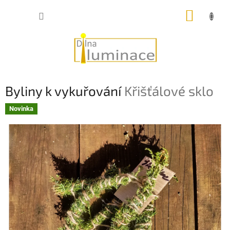
Přejít
NÁKUP
na
obsah
KOŠÍK
Byliny k vykuřování
Křišťálové sklo
Novinka